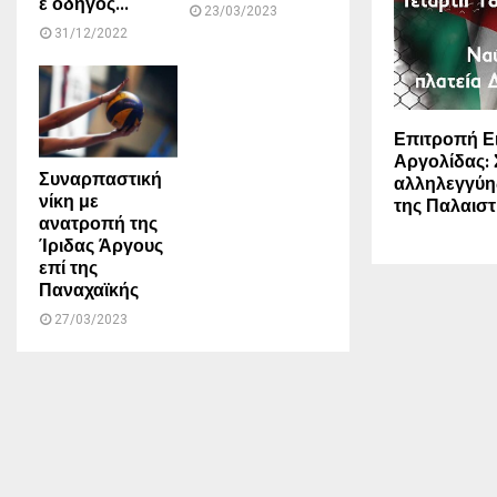
ε οδηγός...
23/03/2023
31/12/2022
Επιτροπή Ε
Αργολίδας:
Συναρπαστική
αλληλεγγύη
νίκη με
της Παλαιστ
ανατροπή της
Ίριδας Άργους
επί της
Παναχαϊκής
27/03/2023