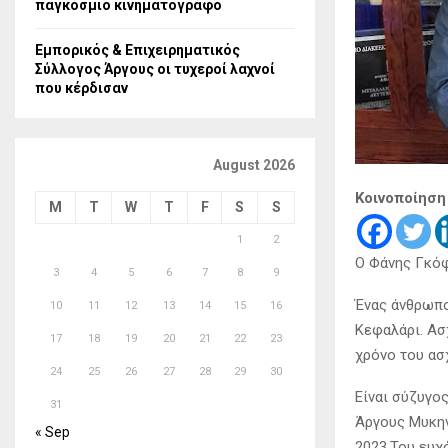
παγκόσμιο κινηματογράφο
Εμπορικός & Επιχειρηματικός
Σύλλογος Άργους οι τυχεροί λαχνοί
που κέρδισαν
August 2026
Κοινοποίηση
M
T
W
T
F
S
S
1
2
Ο Φάνης Γκόφ
3
4
5
6
7
8
9
Ένας άνθρωπο
10
11
12
13
14
15
16
Κεφαλάρι. Ασ
17
18
19
20
21
22
23
χρόνο του ασχ
24
25
26
27
28
29
30
Είναι σύζυγο
31
Άργους Μυκην
« Sep
2023.Του ευχ