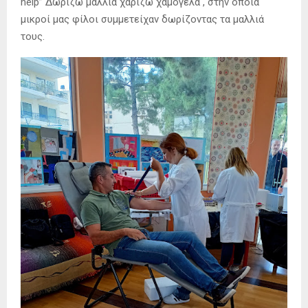
help” Δωρίζω μαλλιά χαρίζω χαμόγελα , στην οποία
μικροί μας φίλοι συμμετείχαν δωρίζοντας τα μαλλιά
τους.