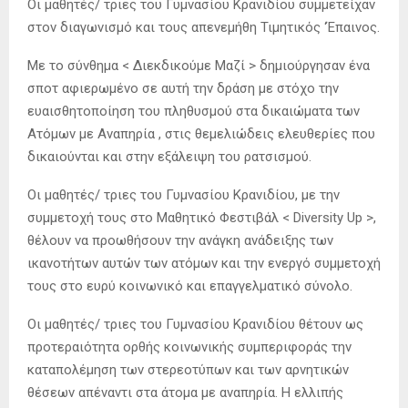
Οι μαθητές/ τριες του Γυμνασίου Κρανιδίου συμμετείχαν
στον διαγωνισμό και τους απενεμήθη Τιμητικός ‘Έπαινος.
Με το σύνθημα < Διεκδικούμε Μαζί > δημιούργησαν ένα
σποτ αφιερωμένο σε αυτή την δράση με στόχο την
ευαισθητοποίηση του πληθυσμού στα δικαιώματα των
Ατόμων με Αναπηρία , στις θεμελιώδεις ελευθερίες που
δικαιούνται και στην εξάλειψη του ρατσισμού.
Οι μαθητές/ τριες του Γυμνασίου Κρανιδίου, με την
συμμετοχή τους στο Μαθητικό Φεστιβάλ < Diversity Up >,
θέλουν να προωθήσουν την ανάγκη ανάδειξης των
ικανοτήτων αυτών των ατόμων και την ενεργό συμμετοχή
τους στο ευρύ κοινωνικό και επαγγελματικό σύνολο.
Οι μαθητές/ τριες του Γυμνασίου Κρανιδίου θέτουν ως
προτεραιότητα ορθής κοινωνικής συμπεριφοράς την
καταπολέμηση των στερεοτύπων και των αρνητικών
θέσεων απέναντι στα άτομα με αναπηρία. Η ελλιπής