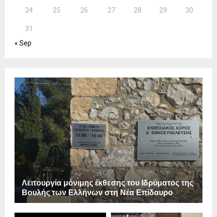
24
25
26
27
28
29
30
31
« Sep
Λειτουργία μόνιμης έκθεσης του Ιδρύματος της
Βουλής των Ελλήνων στη Νέα Επίδαυρο