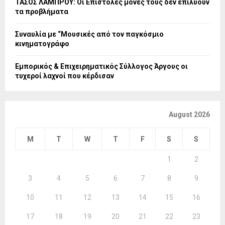
ΤΑΣΟΣ ΛΑΜΠΡΟΥ: Οι Επιστολές μόνες τους δεν επιλύουν
τα προβλήματα
Συναυλία με “Μουσικές από τον παγκόσμιο
κινηματογράφο
Εμπορικός & Επιχειρηματικός Σύλλογος Άργους οι
τυχεροί λαχνοί που κέρδισαν
August 2026
M
T
W
T
F
S
S
1
2
3
4
5
6
7
8
9
10
11
12
13
14
15
16
17
18
19
20
21
22
23