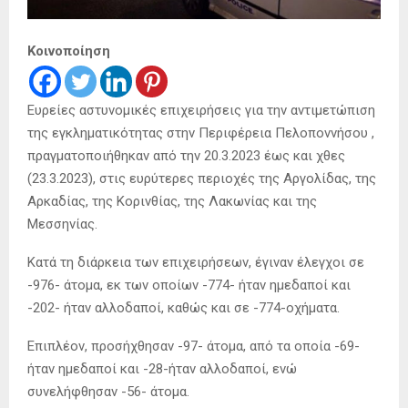
Κοινοποίηση
Ευρείες αστυνομικές επιχειρήσεις για την αντιμετώπιση
της εγκληματικότητας στην Περιφέρεια Πελοποννήσου ,
πραγματοποιήθηκαν από την 20.3.2023 έως και χθες
(23.3.2023), στις ευρύτερες περιοχές της Αργολίδας, της
Αρκαδίας, της Κορινθίας, της Λακωνίας και της
Μεσσηνίας.
Κατά τη διάρκεια των επιχειρήσεων, έγιναν έλεγχοι σε
-976- άτομα, εκ των οποίων -774- ήταν ημεδαποί και
-202- ήταν αλλοδαποί, καθώς και σε -774-οχήματα.
Επιπλέον, προσήχθησαν -97- άτομα, από τα οποία -69-
ήταν ημεδαποί και -28-ήταν αλλοδαποί, ενώ
συνελήφθησαν -56- άτομα.