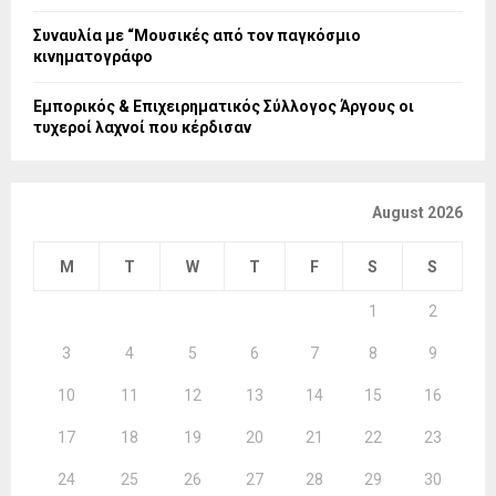
Συναυλία με “Μουσικές από τον παγκόσμιο
κινηματογράφο
Εμπορικός & Επιχειρηματικός Σύλλογος Άργους οι
τυχεροί λαχνοί που κέρδισαν
August 2026
M
T
W
T
F
S
S
1
2
3
4
5
6
7
8
9
10
11
12
13
14
15
16
17
18
19
20
21
22
23
24
25
26
27
28
29
30