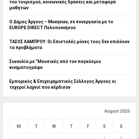
του τουρισμού, κοινωνικές δράσεις και μεταφορά
μαθητών
Ο Δήμος Άργους – Μυκηνών, σε συνεργασία με το
EUROPE DIRECT Πελοποννήσου
ΤΑΣΟΣ ΛΑΜΠΡΟΥ: Οι Επιστολές μόνες τους δεν επιλύουν
τα προβλήματα
Συναυλία με “Μουσικές από τον παγκόσμιο
κινηματογράφο
Εμπορικός & Επιχειρηματικός Σύλλογος Άργους οι
τυχεροί λαχνοί που κέρδισαν
August 2026
M
T
W
T
F
S
S
1
2