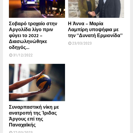
Σοβαρό τροχαίο στην
Η Άννα – Μαρία
Αργολίδα λίγο πριν
Λαμπίρη υποψήφια με
φύγει το 2022 –
την “Δυνατή Ερμιονίδα”
Διασωληνώθηκε
23/03/2023
οδηγός...
31/12/2022
Συναρπαστική νίκη με
ανατροπή της Ίριδας
Άργους επί της
Παναχαϊκής
27/03/2023