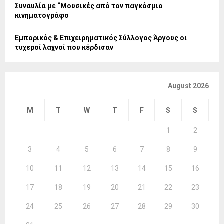
Συναυλία με “Μουσικές από τον παγκόσμιο
κινηματογράφο
Εμπορικός & Επιχειρηματικός Σύλλογος Άργους οι
τυχεροί λαχνοί που κέρδισαν
August 2026
M
T
W
T
F
S
S
1
2
3
4
5
6
7
8
9
10
11
12
13
14
15
16
17
18
19
20
21
22
23
24
25
26
27
28
29
30