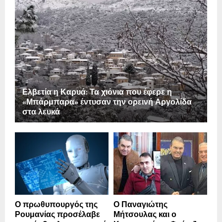
Ελβετία η Καρυά: Τα χιόνια που έφερε η
«Μπάρμπαρα» έντυσαν την ορεινή Αργολίδα
στα λευκά
Ο πρωθυπουργός της
Ο Παναγιώτης
Ρουμανίας προσέλαβε
Μήτσουλας και ο