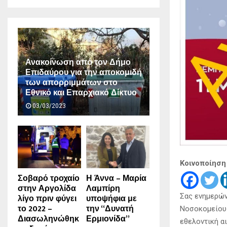
Ανακοίνωση από τον Δήμο
Επιδαύρου για την αποκομιδή
των απορριμμάτων στο
Εθνικό και Επαρχιακό Δίκτυο
03/03/2023
Κοινοποίηση
Σοβαρό τροχαίο
Η Άννα – Μαρία
στην Αργολίδα
Λαμπίρη
Σας ενημερών
λίγο πριν φύγει
υποψήφια με
το 2022 –
την “Δυνατή
Νοσοκομείου 
Διασωληνώθηκ
Ερμιονίδα”
εθελοντική α