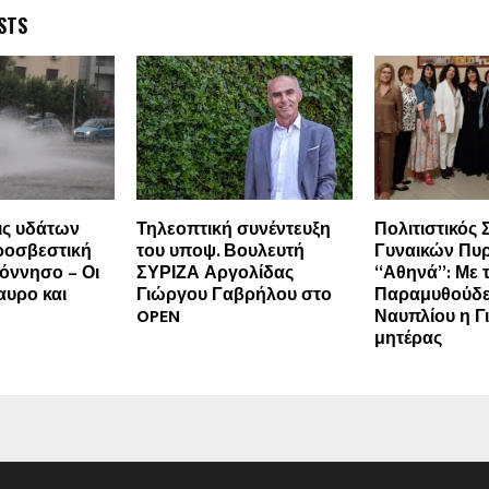
STS
ις υδάτων
Τηλεοπτική συνέντευξη
Πολιτιστικός
ροσβεστική
του υποψ. Βουλευτή
Γυναικών Πυ
όννησο – Οι
ΣΥΡΙΖΑ Αργολίδας
“Αθηνά”: Με τ
αυρο και
Γιώργου Γαβρήλου στο
Παραμυθούδε
OPEN
Ναυπλίου η Γ
μητέρας