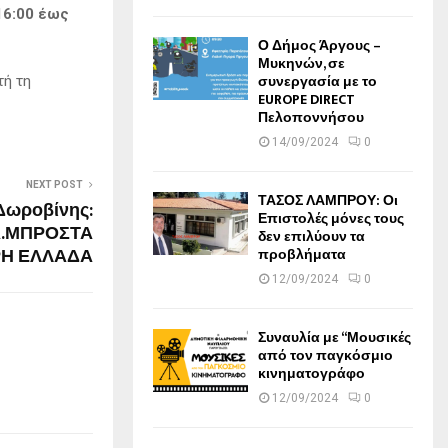
16:00 έως
Ο Δήμος Άργους –
Μυκηνών, σε
συνεργασία με το
τή τη
EUROPE DIRECT
Πελοποννήσου
14/09/2024
0
NEXT POST
ΤΑΣΟΣ ΛΑΜΠΡΟΥ: Οι
Δωροβίνης:
Επιστολές μόνες τους
.ΜΠΡΟΣΤΑ
δεν επιλύουν τα
ΥΡΗ ΕΛΛΑΔΑ
προβλήματα
12/09/2024
0
Συναυλία με “Μουσικές
από τον παγκόσμιο
κινηματογράφο
12/09/2024
0