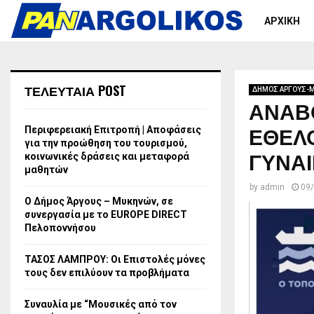
ΑΡΧΙΚΗ
ΤΕΛΕΥΤΑΙΑ POST
ΔΗΜΟΣ ΑΡΓΟΥΣ-
ΑΝΑΒ
ΕΘΕΛΟ
Περιφερειακή Επιτροπή | Αποφάσεις
για την προώθηση του τουρισμού,
ΓΥΝΑΙ
κοινωνικές δράσεις και μεταφορά
μαθητών
by
admin
09
Ο Δήμος Άργους – Μυκηνών, σε
συνεργασία με το EUROPE DIRECT
Πελοποννήσου
ΤΑΣΟΣ ΛΑΜΠΡΟΥ: Οι Επιστολές μόνες
τους δεν επιλύουν τα προβλήματα
Συναυλία με “Μουσικές από τον