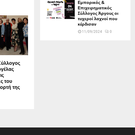
Εμπορικός &
Επιχειρηματικός
Σύλλογος Άργους οι
τυχεροί λαχνοί που
κέρδισαν
11/09/2024
0
 Σύλλογος
ργέλας
ις
ς του
ιορτή της