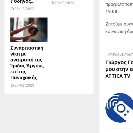
ε οδηγός...
23/03/2023
πραγματοποιη
31/12/2022
19:00.
Ζητούμε συγν
κοινωνική δρ
Συναρπαστική
νίκη με
PREVIOUS POST
ανατροπή της
Γιώργος Γ
Ίριδας Άργους
μου στην 
επί της
ATTICA TV
Παναχαϊκής
27/03/2023