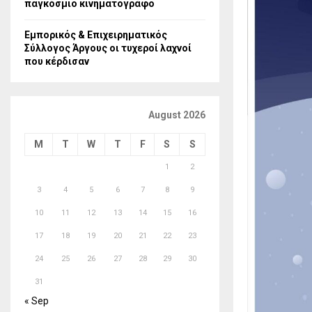
παγκόσμιο κινηματογράφο
Εμπορικός & Επιχειρηματικός
Σύλλογος Άργους οι τυχεροί λαχνοί
που κέρδισαν
August 2026
M
T
W
T
F
S
S
1
2
3
4
5
6
7
8
9
10
11
12
13
14
15
16
17
18
19
20
21
22
23
24
25
26
27
28
29
30
31
« Sep