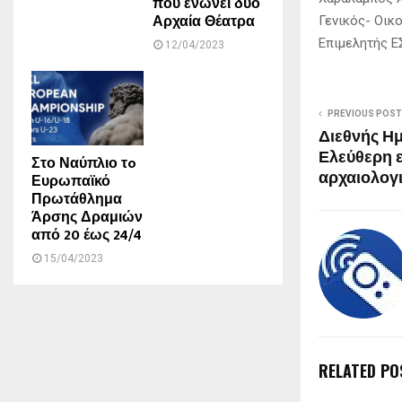
που ενώνει δυο
Αρχαία Θέατρα
Γενικός- Οικ
Επιμελητής Ε
12/04/2023
PREVIOUS POST
Διεθνής Η
Ελεύθερη ε
Στο Ναύπλιο τo
αρχαιολογ
Ευρωπαϊκό
Πρωτάθλημα
Άρσης Δραμιών
από 20 έως 24/4
15/04/2023
RELATED PO