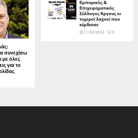
Εμπορικός &
Επιχειρηματικός
Σύλλογος Άργους οι
τυχεροί λαχνοί που
κέρδισαν
11/09/2024
0
άς:
να συνεχίσω
ι με όλες
ις για το
ολίδας