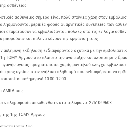
της ασθένειας.
οτικές ασθένειες σήμερα είναι πολύ σπάνιες χάρη στον εμβολιασ
α λησμονούνται μερικές φορές οι αρνητικές συνέπειες των ασθεν
ποι σταματούσαν να εμβολιάζονται, πολλές από τις εν λόγω ασθένε
α μπορούσαν και πάλι να κάνουν την εμφάνισή τους.
ν αυξημένη εκδήλωση ενδιαφέροντος σχετικά με την εμβολιαστι
 1η ΤΟΜΥ Άργους στο πλαίσιο της ανάπτυξης και υλοποίησης δρά
 αγωγής υγείας πραγματοποιεί χωρίς ραντεβού έλεγχο εμβολιασ
κέπτριες υγείας, στον ενήλικο πληθυσμό που ενδιαφέρεται να εμβο
οποιείται καθημερινά 10:00-12:00.
ο ΑΜΚΑ σας.
οτε πληροφορία απευθυνθείτε στο τηλέφωνο: 2751069603
ς της 1ης ΤΟΜΥ Άργους
Αποστολόπουλος