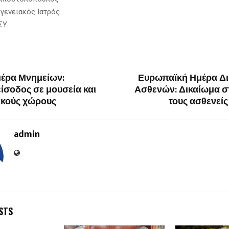
ογενειακός Ιατρός
ΣΥ
μέρα Μνημείων:
Ευρωπαϊκή Ημέρα Δ
ίσοδος σε μουσεία και
Ασθενών: Δικαίωμα σ
ικούς χώρους
τους ασθενείς
admin
STS