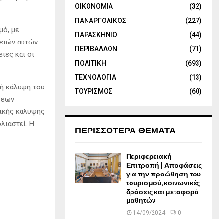
ΟΙΚΟΝΟΜΙΑ
(32)
ΠΑΝΑΡΓΟΛΙΚΟΣ
(227)
μό, με
ΠΑΡΑΣΚΗΝΙΟ
(44)
ειών αυτών.
ΠΕΡΙΒΑΛΛΟΝ
(71)
ιες και οι
ΠΟΛΙΤΙΚΗ
(693)
ΤΕΧΝΟΛΟΓΙΑ
(13)
κή κάλυψη του
ΤΟΥΡΙΣΜΟΣ
(60)
σεων
τικής κάλυψης
λιαστεί. Η
ΠΕΡΙΣΣΟΤΕΡΑ ΘΕΜΑΤΑ
Περιφερειακή
Επιτροπή | Αποφάσεις
για την προώθηση του
τουρισμού, κοινωνικές
δράσεις και μεταφορά
μαθητών
14/09/2024
0