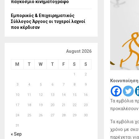
παγκόσμιο κινηματογράφο
Εμπορικός & Επιχειρηματικός
Σύλλογος Άργους οι τυχεροί λαχνοί
που κέρδισαν
August 2026
M
T
W
T
F
S
S
1
2
Κοινοποίηση
3
4
5
6
7
8
9
10
11
12
13
14
15
16
Τα εμβόλια π
17
18
19
20
21
22
23
προκαλέσουν 
24
25
26
27
28
29
30
Τα εμβόλια χ
31
χρόνο με σκο
« Sep
παρέχεται για