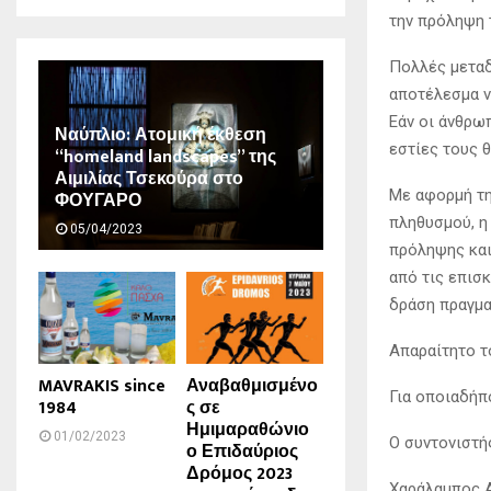
την πρόληψη 
Πολλές μεταδ
αποτέλεσμα ν
Εάν οι άνθρω
Ναύπλιο: Ατομική έκθεση
εστίες τους θ
“homeland landscapes” της
Αιμιλίας Τσεκούρα στο
Με αφορμή τη
ΦΟΥΓΑΡΟ
πληθυσμού, η
05/04/2023
πρόληψης και
από τις επισ
δράση πραγματ
Απαραίτητο τ
MAVRAKIS since
Αναβαθμισμένο
Για οποιαδήπ
1984
ς σε
Ημιμαραθώνιο
01/02/2023
Ο συντονιστή
ο Επιδαύριος
Δρόμος 2023
Χαράλαμπος 