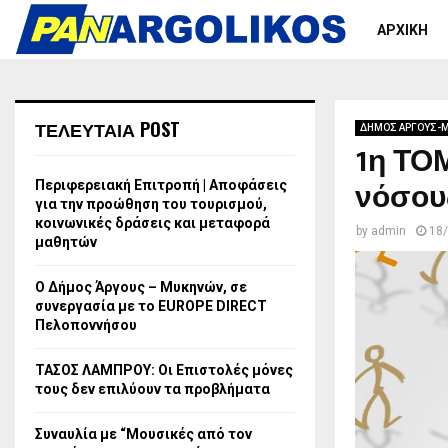
ΑΡΧΙΚΗ
ΤΕΛΕΥΤΑΙΑ POST
ΔΗΜΟΣ ΑΡΓΟΥΣ-
1η ΤΟ
νόσου
Περιφερειακή Επιτροπή | Αποφάσεις
για την προώθηση του τουρισμού,
κοινωνικές δράσεις και μεταφορά
by
admin
18
μαθητών
Ο Δήμος Άργους – Μυκηνών, σε
συνεργασία με το EUROPE DIRECT
Πελοποννήσου
ΤΑΣΟΣ ΛΑΜΠΡΟΥ: Οι Επιστολές μόνες
τους δεν επιλύουν τα προβλήματα
Συναυλία με “Μουσικές από τον