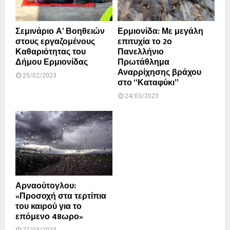
Σεμινάριο Α’ Βοηθειών
Ερμιονίδα: Με μεγάλη
στους εργαζομένους
επιτυχία το 2ο
Καθαριότητας του
Πανελλήνιο
Δήμου Ερμιονίδας
Πρωτάθλημα
Αναρρίχησης βράχου
25/02/2023
στο “Καταφύκι”
24/03/2023
Αρναούτογλου:
«Προσοχή στα τερτίπια
του καιρού για το
επόμενο 48ωρο»
27/03/2023