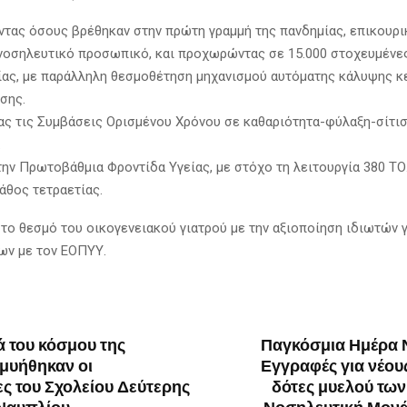
τας όσους βρέθηκαν στην πρώτη γραμμή της πανδημίας, επικουρι
 νοσηλευτικό προσωπικό, και προχωρώντας σε 15.000 στοχευμέν
ίας, με παράλληλη θεσμοθέτηση μηχανισμού αυτόματης κάλυψης κ
σης.
ς τις Συμβάσεις Ορισμένου Χρόνου σε καθαριότητα-φύλαξη-σίτι
.
την Πρωτοβάθμια Φροντίδα Υγείας, με στόχο τη λειτουργία 380 ΤΟ.
άθος τετραετίας.
 το θεσμό του οικογενειακού γιατρού με την αξιοποίηση ιδιωτών 
ων με τον ΕΟΠΥΥ.
ά του κόσμου της
Παγκόσμια Ημέρα 
μυήθηκαν οι
Εγγραφές για νέου
ς του Σχολείου Δεύτερης
δότες μυελού των