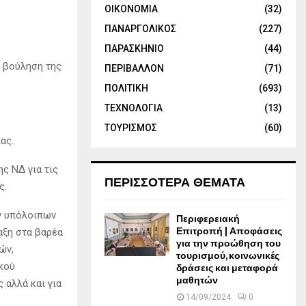
ΟΙΚΟΝΟΜΙΑ
(32)
ΠΑΝΑΡΓΟΛΙΚΟΣ
(227)
ΠΑΡΑΣΚΗΝΙΟ
(44)
ή βούληση της
ΠΕΡΙΒΑΛΛΟΝ
(71)
ΠΟΛΙΤΙΚΗ
(693)
ΤΕΧΝΟΛΟΓΙΑ
(13)
ΤΟΥΡΙΣΜΟΣ
(60)
ας.
ς ΝΔ για τις
ΠΕΡΙΣΣΟΤΕΡΑ ΘΕΜΑΤΑ
ς.
ων υπόλοιπων
Περιφερειακή
Επιτροπή | Αποφάσεις
αξη στα βαρέα
για την προώθηση του
ών,
τουρισμού, κοινωνικές
ικού
δράσεις και μεταφορά
μαθητών
 αλλά και για
14/09/2024
0