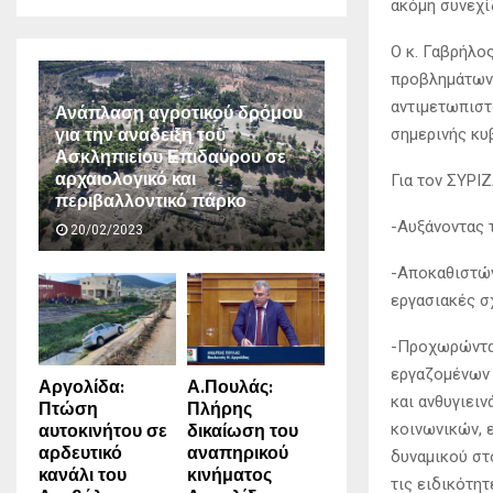
ακόμη συνεχί
Ο κ. Γαβρήλο
προβλημάτων 
αντιμετωπιστ
Ανάπλαση αγροτικού δρόμου
για την αναδειξη του
σημερινής κυ
Ασκληπιείου Επιδαύρου σε
αρχαιολογικό και
Για τον ΣΥΡΙΖ
περιβαλλοντικό πάρκο
-Αυξάνοντας 
20/02/2023
-Αποκαθιστών
εργασιακές σ
-Προχωρώντας
εργαζομένων 
Αργολίδα:
Α.Πουλάς:
και ανθυγιει
Πτώση
Πλήρης
αυτοκινήτου σε
δικαίωση του
κοινωνικών, 
αρδευτικό
αναπηρικού
δυναμικού στο
κανάλι του
κινήματος
τις ειδικότητ