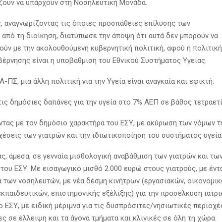
ζουν να υπάρχουν στη Νοσηλευτική Μονάδα.
ς, αναγνωρίζοντας τις όποιες προσπάθειες επίλυσης των
από τη διοίκηση, διατύπωσε την άποψη ότι αυτά δεν μπορούν να
ούν με την ακολουθούμενη κυβερνητική πολιτική, αφού η πολιτικ
βέρνησης είναι η υποβάθμιση του Εθνικού Συστήματος Υγείας.
Α-ΠΣ, μια άλλη πολιτική για την Υγεία είναι αναγκαία και εφικτή:
τις δημόσιες δαπάνες για την υγεία στο 7% ΑΕΠ σε βάθος τετραετί
τας με τον δημόσιο χαρακτήρα του ΕΣΥ, με ακύρωση των νόμων τη
χέσεις των γιατρών και την ιδιωτικοποίηση του συστήματος υγεία
, άμεσα, σε γενναία μισθολογική αναβάθμιση των γιατρών και τ
του ΕΣΥ. Με εισαγωγικό μισθό 2.000 ευρώ στους γιατρούς, με έντ
νά των νοσηλευτών, με νέα δέσμη κινήτρων (εργασιακών, οικονομικ
εκπαιδευτικών, επιστημονικής εξέλιξης) για την προσέλκυση ιατρ
 ΕΣΥ, με ειδική μέριμνα για τις δυσπρόσιτες/νησιωτικές περιοχές
ες σε έλλειψη και τα άγονα τμήματα και κλινικές σε όλη τη χώρα.