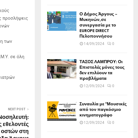
κούς
Ο Δήμος Άργους –
ες προσλήψεις
Μυκηνών, σε
συνεργασία με το
ενών
EUROPE DIRECT
Πελοποννήσου
ση των
14/09/2024
0
Μ.Υ. σε όλη
ΤΑΣΟΣ ΛΑΜΠΡΟΥ: Οι
Επιστολές μόνες τους
δεν επιλύουν τα
γιατρών
προβλήματα
12/09/2024
0
Συναυλία με “Μουσικές
από τον παγκόσμιο
NEXT POST
κινηματογράφο
Νοσηλευτή:
ς εθελοντές
12/09/2024
0
 οστών στη