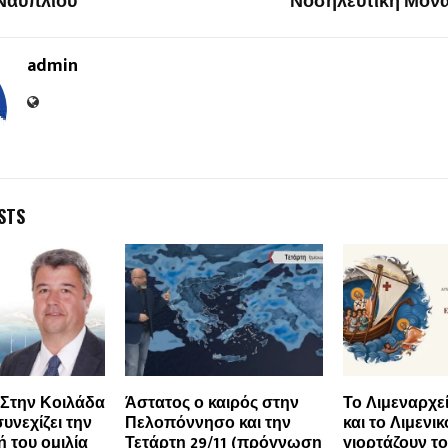
 Ναυπλίου
Νοσηλευτική Μον
admin
STS
Στην Κοιλάδα
Άστατος ο καιρός στην
Το Λιμεναρχε
υνεχίζει την
Πελοπόννησο και την
και το Λιμενι
 του ομιλία
Τετάρτη 29/11 (πρόγνωση
γιορτάζουν τ