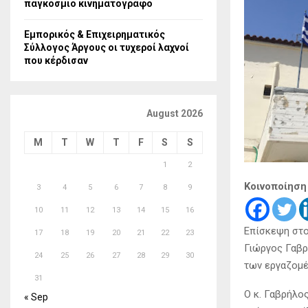
παγκόσμιο κινηματογράφο
Εμπορικός & Επιχειρηματικός
Σύλλογος Άργους οι τυχεροί λαχνοί
που κέρδισαν
August 2026
M
T
W
T
F
S
S
1
2
Κοινοποίηση
3
4
5
6
7
8
9
10
11
12
13
14
15
16
Επίσκεψη στο
17
18
19
20
21
22
23
Γιώργος Γαβρ
24
25
26
27
28
29
30
των εργαζομέ
31
Ο κ. Γαβρήλο
« Sep