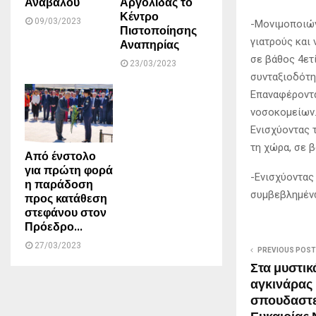
Αναβάλου
Αργολίδας το
Κέντρο
09/03/2023
-Μονιμοποιών
Πιστοποίησης
γιατρούς και
Αναπηρίας
σε βάθος 4ετ
23/03/2023
συνταξιοδότη
Επαναφέροντα
νοσοκομείων
Ενισχύοντας 
τη χώρα, σε β
Από ένστολο
για πρώτη φορά
-Ενισχύοντας
η παράδοση
συμβεβλημέν
προς κατάθεση
στεφάνου στον
Πρόεδρο...
27/03/2023
PREVIOUS POST
Στα μυστικ
αγκινάρας 
σπουδαστε