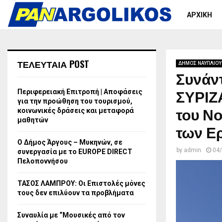
ΑΡΧΙΚΗ
ΤΕΛΕΥΤΑΙΑ POST
ΔΗΜΟΣ ΝΑΥΠΛΙΟΥ
Συνάντ
ΣΥΡΙΖ
Περιφερειακή Επιτροπή | Αποφάσεις
για την προώθηση του τουρισμού,
του Ν
κοινωνικές δράσεις και μεταφορά
μαθητών
των Ε
Ο Δήμος Άργους – Μυκηνών, σε
by
admin
04
συνεργασία με το EUROPE DIRECT
Πελοποννήσου
ΤΑΣΟΣ ΛΑΜΠΡΟΥ: Οι Επιστολές μόνες
τους δεν επιλύουν τα προβλήματα
Συναυλία με “Μουσικές από τον