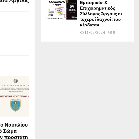
άδα Άργους
Εμπορικός &
Επιχειρηματικός
Σύλλογος Άργους οι
τυχεροί λαχνοί που
κέρδισαν
11/09/2024
0
ίο Ναυπλίου
κό Σώμα
ον προστάτη