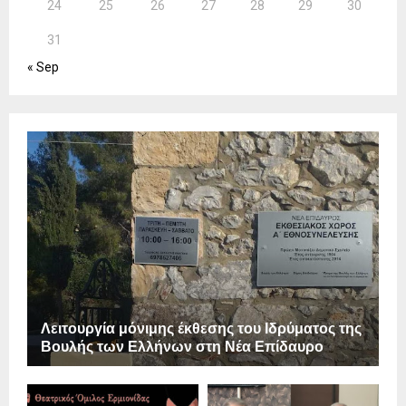
24
25
26
27
28
29
30
31
« Sep
Λειτουργία μόνιμης έκθεσης του Ιδρύματος της
Βουλής των Ελλήνων στη Νέα Επίδαυρο