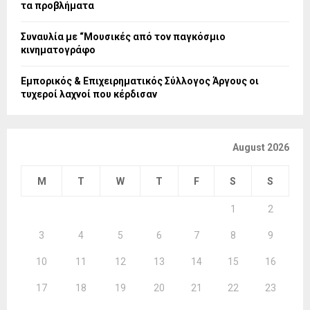
τα προβλήματα
Συναυλία με “Μουσικές από τον παγκόσμιο
κινηματογράφο
Εμπορικός & Επιχειρηματικός Σύλλογος Άργους οι
τυχεροί λαχνοί που κέρδισαν
August 2026
M
T
W
T
F
S
S
1
2
3
4
5
6
7
8
9
10
11
12
13
14
15
16
17
18
19
20
21
22
23