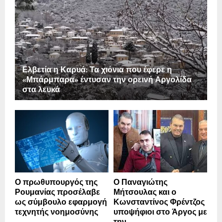
Ελβετία η Καρυά: Τα χιόνια που έφερε η
«Μπάρμπαρα» έντυσαν την ορεινή Αργολίδα
στα λευκά
Ο πρωθυπουργός της
Ο Παναγιώτης
Ρουμανίας προσέλαβε
Μήτσουλας και ο
ως σύμβουλο εφαρμογή
Κωνσταντίνος Φρέντζος
τεχνητής νοημοσύνης
υποψήφιοι στο Άργος με