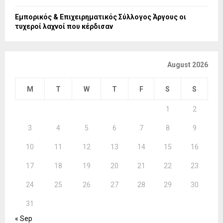
Εμπορικός & Επιχειρηματικός Σύλλογος Άργους οι
τυχεροί λαχνοί που κέρδισαν
August 2026
M
T
W
T
F
S
S
1
2
3
4
5
6
7
8
9
10
11
12
13
14
15
16
17
18
19
20
21
22
23
24
25
26
27
28
29
30
31
« Sep