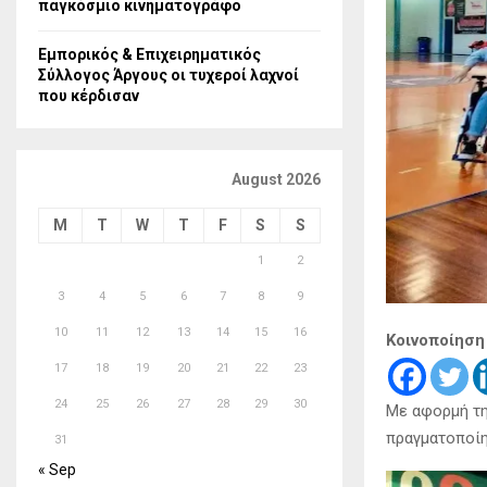
παγκόσμιο κινηματογράφο
Εμπορικός & Επιχειρηματικός
Σύλλογος Άργους οι τυχεροί λαχνοί
που κέρδισαν
August 2026
M
T
W
T
F
S
S
1
2
3
4
5
6
7
8
9
10
11
12
13
14
15
16
Κοινοποίηση
17
18
19
20
21
22
23
24
25
26
27
28
29
30
Με αφορμή τη
πραγματοποίη
31
« Sep