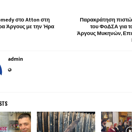
omedy στο Atton στη
Παρακράτηση πιστώ
α Άργους με την Ήρα
του ΦοΔΣΑ για τ
Άργους Μυκηνών, Επι
admin
STS