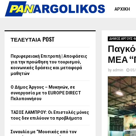
ΑΡΧΙΚΗ
ΤΕΛΕΥΤΑΙΑ POST
ΔΗΜΟΣ ΑΡΓΟΥΣ-
Παγκό
ΜΕΑ “Π
Περιφερειακή Επιτροπή | Αποφάσεις
για την προώθηση του τουρισμού,
κοινωνικές δράσεις και μεταφορά
by
admin
05
μαθητών
Ο Δήμος Άργους – Μυκηνών, σε
συνεργασία με το EUROPE DIRECT
Πελοποννήσου
ΤΑΣΟΣ ΛΑΜΠΡΟΥ: Οι Επιστολές μόνες
τους δεν επιλύουν τα προβλήματα
Συναυλία με “Μουσικές από τον