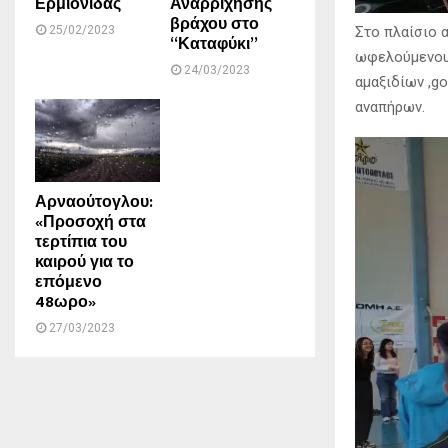
Ερμιονίδας
Αναρρίχησης
βράχου στο
Στο πλαίσιο 
25/02/2023
“Καταφύκι”
ωφελούμενους
24/03/2023
αμαξιδίων ,go
αναπήρων.
Αρναούτογλου:
«Προσοχή στα
τερτίπια του
καιρού για το
επόμενο
48ωρο»
27/03/2023