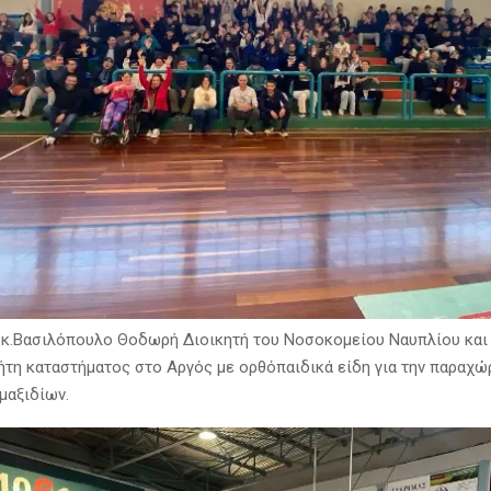
 κ.Βασιλόπουλο Θοδωρή Διοικητή του Νοσοκομείου Ναυπλίου και 
ήτη καταστήματος στο Αργός με ορθόπαιδικά είδη για την παραχ
μαξιδίων.