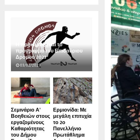
Η προκήρυξη και το
πρόγραμμα του Επιδαύριου
Δρόμου 2023
03/02/2023
Σεμινάριο Α’
Ερμιονίδα: Με
Βοηθειών στους
μεγάλη επιτυχία
εργαζομένους
το 2ο
Καθαριότητας
Πανελλήνιο
του Δήμου
Πρωτάθλημα