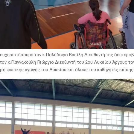
 ευχαριστήσουμε τον κ.Πολύδωρο Βασίλη Διευθυντή της δευτεροβ
τον κ.Γιαννακούλη Γεώργιο Διευθυντή του 2ου Λυκείου Άργους το
τή φυσικής αγωγής του Λυκείου και όλους του καθηγητές επίσης