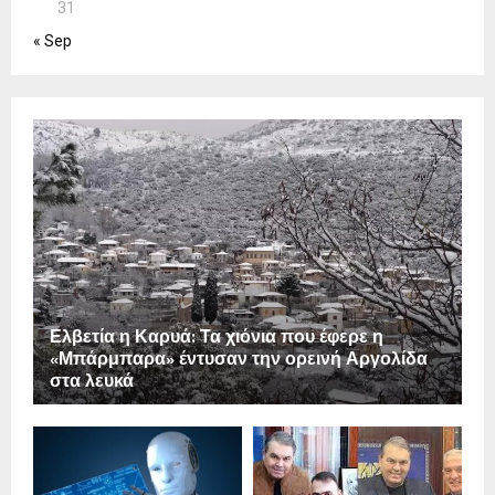
31
« Sep
Ελβετία η Καρυά: Τα χιόνια που έφερε η
«Μπάρμπαρα» έντυσαν την ορεινή Αργολίδα
στα λευκά