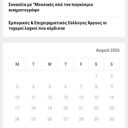
Συναυλία με “Μουσικές από τον παγκόσμιο
κινηματογράφο
Εμπορικός & Επιχειρηματικός Σύλλογος Άργους οι
τυχεροί λαχνοί που κέρδισαν
August 2026
M
T
W
T
F
S
S
1
2
3
4
5
6
7
8
9
10
11
12
13
14
15
16
17
18
19
20
21
22
23
24
25
26
27
28
29
30