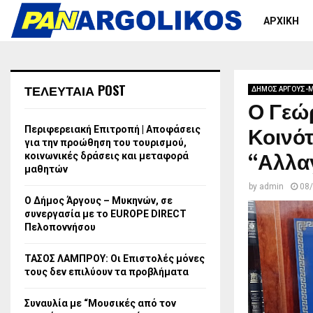
ΑΡΧΙΚΗ
ΤΕΛΕΥΤΑΙΑ POST
ΔΗΜΟΣ ΑΡΓΟΥΣ-
Ο Γεώ
Κοινό
Περιφερειακή Επιτροπή | Αποφάσεις
για την προώθηση του τουρισμού,
“Αλλα
κοινωνικές δράσεις και μεταφορά
μαθητών
by
admin
08
Ο Δήμος Άργους – Μυκηνών, σε
συνεργασία με το EUROPE DIRECT
Πελοποννήσου
ΤΑΣΟΣ ΛΑΜΠΡΟΥ: Οι Επιστολές μόνες
τους δεν επιλύουν τα προβλήματα
Συναυλία με “Μουσικές από τον