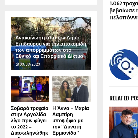
1.062 τροχ
βεβαίωσε 
Πελοπόννη
Ανακοίνωση από τον Δήμο
Επιδαύρου για την αποκομιδή
των απορριμμάτων στο
Εθνικό και Επαρχιακό Δίκτυο
03/03/2023
RELATED PO
Σοβαρό τροχαίο
Η Άννα – Μαρία
στην Αργολίδα
Λαμπίρη
λίγο πριν φύγει
υποψήφια με
το 2022 –
την “Δυνατή
Διασωληνώθηκ
Ερμιονίδα”