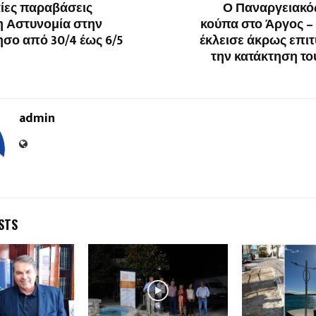
αίες παραβάσεις
Ο Παναργειακός
η Αστυνομία στην
κούπα στο Άργος –
σο από 30/4 έως 6/5
έκλεισε άκρως επι
την κατάκτηση το
admin
STS