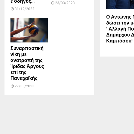
ε οδηγός...
23/03/2023
31/12/2022
Ο Αντώνης 
δώσει την μ
“Αλλαγή Πο
Δημάρχου 
Καμπόσου!
Συναρπαστική
νίκη με
ανατροπή της
Ίριδας Άργους
επί της
Παναχαϊκής
27/03/2023