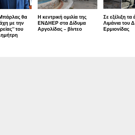
Μπάρλας θα
Η κεντρική ομιλία της
Σε εξέλιξη τα
άχη με την
ΕΝΔΗΕΡ στα Δίδυμα
Λιμάνια του 
ρείας” του
Αργολίδας – βίντεο
Ερμιονίδας
Δημήτρη