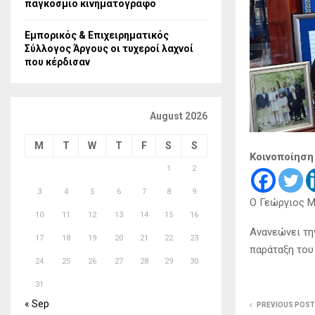
παγκόσμιο κινηματογράφο
Εμπορικός & Επιχειρηματικός
Σύλλογος Άργους οι τυχεροί λαχνοί
που κέρδισαν
August 2026
M
T
W
T
F
S
S
Κοινοποίηση
1
2
3
4
5
6
7
8
9
Ο Γεώργιος Μ
10
11
12
13
14
15
16
Ανανεώνει τη
17
18
19
20
21
22
23
παράταξη του
24
25
26
27
28
29
30
31
« Sep
PREVIOUS POST