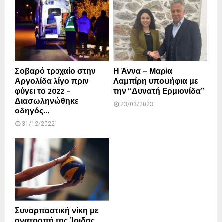
Σοβαρό τροχαίο στην
Η Άννα – Μαρία
Αργολίδα λίγο πριν
Λαμπίρη υποψήφια με
φύγει το 2022 –
την “Δυνατή Ερμιονίδα”
Διασωληνώθηκε
23/03/2023
οδηγός...
31/12/2022
Συναρπαστική νίκη με
ανατροπή της Ίριδας