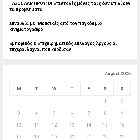
ΤΑΣΟΣ ΛΑΜΠΡΟΥ: Οι Επιστολές μόνες τους δεν επιλύουν
τα προβλήματα
Συναυλία με “Μουσικές από τον παγκόσμιο
κινηματογράφο
Εμπορικός & Επιχειρηματικός Σύλλογος Άργους οι
τυχεροί λαχνοί που κέρδισαν
August 2026
M
T
W
T
F
S
S
1
2
3
4
5
6
7
8
9
10
11
12
13
14
15
16
17
18
19
20
21
22
23