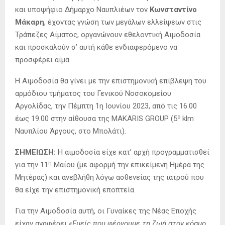
και υποψήφιο Δήμαρχο Ναυπλιέων τον
Κωνσταντίνο
Μάκαρη
, έχοντας γνώση των μεγάλων ελλείψεων στις
Τράπεζες Αίματος, οργανώνουν εθελοντική Αιμοδοσία
και προσκαλούν σ’ αυτή κάθε ενδιαφερόμενο να
προσφέρει αίμα.
Η Αιμοδοσία θα γίνει με την επιστημονική επίβλεψη του
αρμόδιου τμήματος του Γενικού Νοσοκομείου
Αργολίδας, την Πέμπτη 1η Ιουνίου 2023, από τις 16.00
ο
έως 19.00 στην αίθουσα της MAKARIS GROUP (5
klm
Ναυπλίου Άργους, στο Μπολάτι).
ΣΗΜΕΙΩΣΗ:
Η αιμοδοσία είχε κατ’ αρχή προγραμματισθεί
η
για την 11
Μαΐου (με αφορμή την επικείμενη Ημέρα της
Μητέρας) και ανεβλήθη λόγω ασθενείας της ιατρού που
θα είχε την επιστημονική εποπτεία.
Για την Αιμοδοσία αυτή, οι Γυναίκες της Νέας Εποχής
είχαν αναφέρει
«Εμείς που φέρνουμε τη ζωή στον κόσμο,