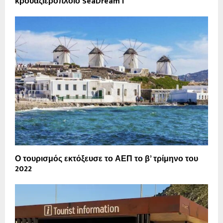
κρουαζιερόπλοιο SeaDream I
Ο τουρισμός εκτόξευσε το ΑΕΠ το β’ τρίμηνο του
2022