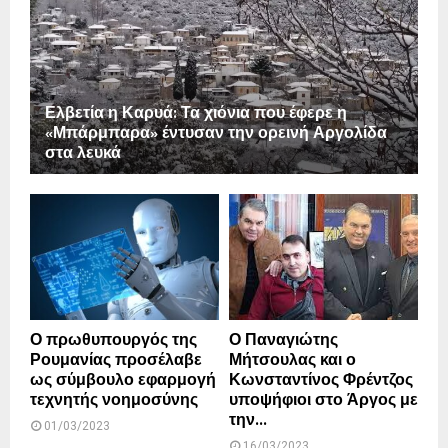
Ελβετία η Καρυά: Τα χιόνια που έφερε η
«Μπάρμπαρα» έντυσαν την ορεινή Αργολίδα
στα λευκά
Ο πρωθυπουργός της
Ο Παναγιώτης
Ρουμανίας προσέλαβε
Μήτσουλας και ο
ως σύμβουλο εφαρμογή
Κωνσταντίνος Φρέντζος
τεχνητής νοημοσύνης
υποψήφιοι στο Άργος με
την...
01/03/2023
16/03/2023