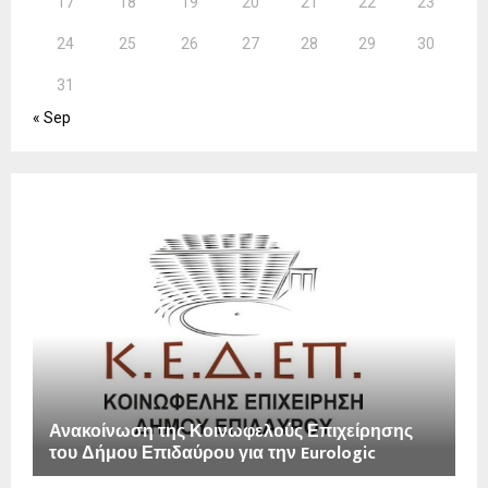
17
18
19
20
21
22
23
24
25
26
27
28
29
30
31
« Sep
Ανακοίνωση της Κοινωφελούς Επιχείρησης
του Δήμου Επιδαύρου για την Eurologic