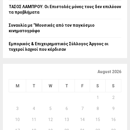
ΤΑΣΟΣ ΛΑΜΠΡΟΥ: Οι Επιστολές μόνες τους δεν επιλύουν
τα προβλήματα
Συναυλία με “Μουσικές από τον παγκόσμιο
κινηματογράφο
Εμπορικός & Επιχειρηματικός Σύλλογος Άργους οι
τυχεροί λαχνοί που κέρδισαν
August 2026
M
T
W
T
F
S
S
1
2
3
4
5
6
7
8
9
10
11
12
13
14
15
16