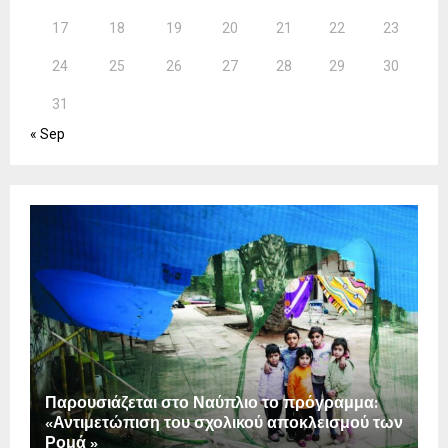
17
18
19
20
21
22
23
24
25
26
27
28
29
30
31
« Sep
Παρουσιάζεται στο Ναύπλιο το πρόγραμμα:
«Αντιμετώπιση του σχολικού αποκλεισμού των
Ρομά »