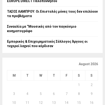
EUROPE DIRECT Πελοποννήσου
ΤΑΣΟΣ ΛΑΜΠΡΟΥ: Οι Επιστολές μόνες τους δεν επιλύουν
τα προβλήματα
Συναυλία με “Μουσικές από τον παγκόσμιο
κινηματογράφο
Εμπορικός & Επιχειρηματικός Σύλλογος Άργους οι
τυχεροί λαχνοί που κέρδισαν
August 2026
M
T
W
T
F
S
S
1
2
3
4
5
6
7
8
9
10
11
12
13
14
15
16