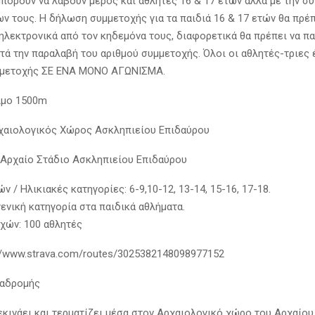
πορούν να λάβουν μέρος και αθλητές 16 & 17 ετών αλλά με την σ
ν τους. Η δήλωση συμμετοχής για τα παιδιά 16 & 17 ετών θα πρέπ
ηλεκτρονικά από τον κηδεμόνα τους, διαφορετικά θα πρέπει να π
τά την παραλαβή του αριθμού συμμετοχής. Όλοι οι αθλητές-τριες 
μμετοχής ΣΕ ΕΝΑ ΜΟΝΟ ΑΓΩΝΙΣΜΑ.
ιμο 1500m
χαιολογικός Χώρος Ασκληπιείου Επιδαύρου
 Αρχαίο Στάδιο Ασκληπιείου Επιδαύρου
ν / Ηλικιακές κατηγορίες: 6-9,10-12, 13-14, 15-16, 17-18.
ενική κατηγορία στα παιδικά αθλήματα.
χών: 100 αθλητές
s://www.strava.com/routes/3025382148098977152
ιαδρομής
εκινάει και τερματίζει μέσα στον Αρχαιολογικό χώρο του Αρχαίου