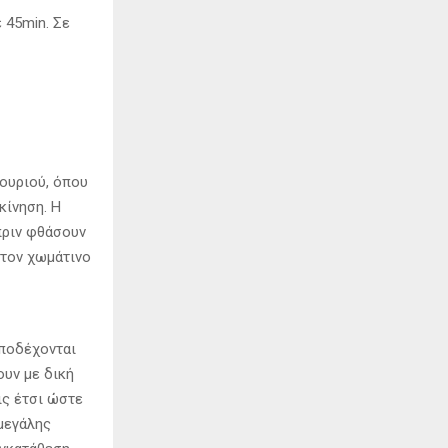
 45min. Σε
ουριού, όπου
κίνηση. Η
πριν φθάσουν
 τον χωμάτινο
αποδέχονται
υν με δική
ις έτσι ώστε
μεγάλης