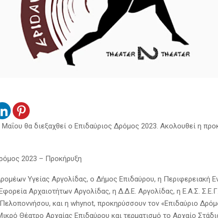
7 Μαΐου θα διεξαχθεί ο Επιδαύριος Δρόμος 2023. Ακολουθεί η προ
ρόμος 2023 – Προκήρυξη
ρομέων Υγείας Αργολίδας, ο Δήμος Επιδαύρου, η Περιφερειακή Ε
Εφορεία Αρχαιοτήτων Αργολίδας, η Δ.Δ.Ε. Αργολίδας, η Ε.Α.Σ. Σ.Ε.Γ.
Πελοποννήσου, και η whynot, προκηρύσσουν τον «Επιδαύριο Δρόμ
Μικρό Θέατρο Αρχαίας Επιδαύρου και τερματισμό το Αρχαίο Στάδι