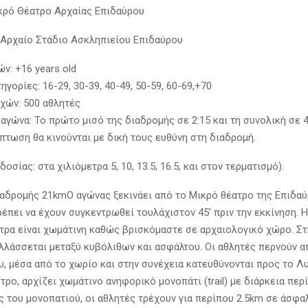
κρό Θέατρο Αρχαίας Επιδαύρου
 Αρχαίο Στάδιο Ασκληπιείου Επιδαύρου
ν: +16 years old
ηγορίες: 16-29, 30-39, 40-49, 50-59, 60-69,+70
χών: 500 αθλητές
αγώνα: Το πρώτο μισό της διαδρομής σε 2:15 και τη συνολική σε 4
πτωση θα κινούνται με δική τους ευθύνη στη διαδρομή.
οσίας: στα χιλιόμετρα 5, 10, 13.5, 16.5, και στον τερματισμό).
αδρομής 21kmΟ αγώνας ξεκινάει από το Μικρό θέατρο της Επιδαύ
ρέπει να έχουν συγκεντρωθεί τουλάχιστον 45’ πριν την εκκίνηση. 
τρα είναι χωμάτινη καθώς βρισκόμαστε σε αρχαιολογικό χώρο. Στ
λλάσσεται μεταξύ κυβόλιθων και ασφάλτου. Οι αθλητές περνούν απ
υ, μέσα από το χωρίο και στην συνέχεια κατευθύνονται προς το Λ
τρο, αρχίζει χωμάτινο ανηφορικό μονοπάτι (trail) με διάρκεια περ
ς του μονοπατιού, οι αθλητές τρέχουν για περίπου 2.5km σε άσφαλ