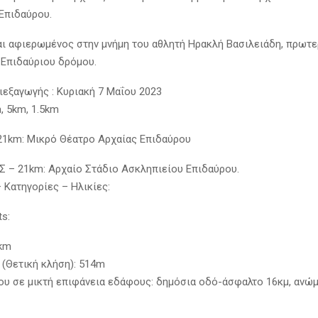
Επιδαύρου.
αι αφιερωμένος στην μνήμη του αθλητή Ηρακλή Βασιλειάδη, πρωτε
 Επιδαύριου δρόμου.
ιεξαγωγής : Κυριακή 7 Μαΐου 2023
, 5km, 1.5km
1km: Μικρό Θέατρο Αρχαίας Επιδαύρου
– 21km: Αρχαίο Στάδιο Ασκληπιείου Επιδαύρου.
 Κατηγορίες – Ηλικίες:
s:
1km
n (Θετική κλήση): 514m
υ σε μικτή επιφάνεια εδάφους: δημόσια οδό-άσφαλτο 16κμ, ανώ