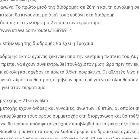
 αγώνα: Το πρώτο μισό της διαδρομής σε 20min και τη συνολική σε
πτωση θα κινούνται με δική τους ευθύνη στη διαδρομή.
οσίας: στο χιλιόμετρο 2.5 και στον τερματισμό.
://www.strava.com/routes/16896914
ν επίβλεψη της διαδρομής θα έχει η Τροχαία.
αδρομής 5kmΟ αγώνας ξεκινάει από την κεντρική πλατεία του Λυγ
α πρέπει να έχουν συγκεντρωθεί τουλάχιστον μισή ώρα πριν την εκ
αι εύκολη και σχεδόν τα πρώτα 3.5km ασφάλτινη. Οι αθλητές λίγο 
ογικό χώρο του θεάτρου, στρίβουν αριστερά για να ακολουθήσουν
ηγεί στον τερματισμό.
μετοχής – 21km & 5km
μετοχής έχουν άνδρες και γυναίκες, άνω των 18 ετών, οι οποίοι 
νεπιφύλακτα τους όρους συμμετοχής στη διοργάνωση και θα τρέξο
ενώ θα πρέπει πρόσφατα να έχουν υποβληθεί σε ιατρικές εξετάσε
εβαιωθεί η ικανότητά τους να λάβουν μέρος σε δρομικούς αγώνες 