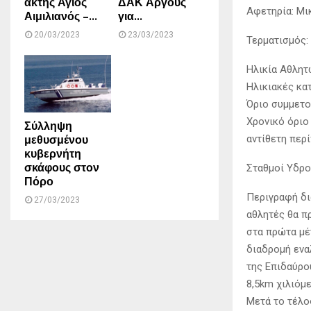
ακτής Άγιος
ΔΑΚ Άργους
Αφετηρία: Μι
Αιμιλιανός –...
για...
20/03/2023
23/03/2023
Τερματισμός:
Ηλικία Αθλητώ
Ηλικιακές κατ
Όριο συμμετο
Χρονικό όριο 
Σύλληψη
μεθυσμένου
αντίθετη περί
κυβερνήτη
σκάφους στον
Σταθμοί Υδροδ
Πόρο
Περιγραφή δι
27/03/2023
αθλητές θα π
στα πρώτα μέ
διαδρομή ενα
της Επιδαύρο
8,5km χιλιόμε
Μετά το τέλο