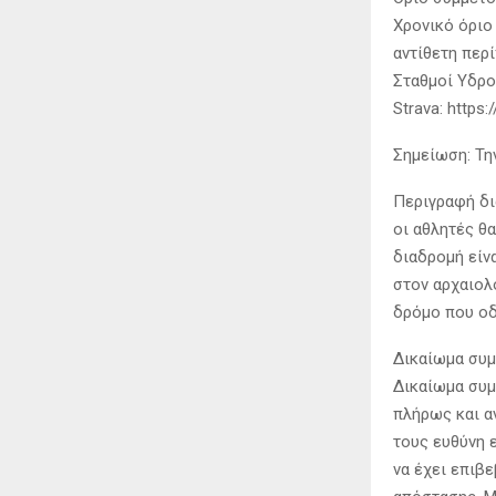
Χρονικό όριο
αντίθετη περί
Σταθμοί Υδροδ
Strava: https
Σημείωση: Τη
Περιγραφή δι
οι αθλητές θ
διαδρομή είν
στον αρχαιολ
δρόμο που οδ
Δικαίωμα συμ
Δικαίωμα συμ
πλήρως και α
τους ευθύνη 
να έχει επιβ