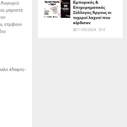
Εμπορικός &
 Λυγουριό.
Επιχειρηματικός
ού, μπροστά
Σύλλογος Άργους οι
τυχεροί λαχνοί που
τον
κέρδισαν
υ, στρίβουν
11/09/2024
0
διο
ώμαλο έδαφος-