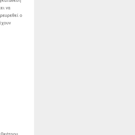
υγκατάθεση
ει να
αρευρεθεί ο
έχουν
 Θεάτρου.