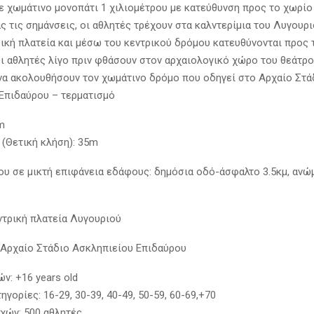
ε χωμάτινο μονοπάτι 1 χιλιομέτρου με κατεύθυνση προς το χωρίο
 τις σημάνσεις, οι αθλητές τρέχουν στα καλντερίμια του Λυγουρι
ρική πλατεία και μέσω του κεντρικού δρόμου κατευθύνονται προς 
Οι αθλητές λίγο πριν φθάσουν στον αρχαιολογικό χώρο του θεάτρο
 να ακολουθήσουν τον χωμάτινο δρόμο που οδηγεί στο Αρχαίο Στά
Επιδαύρου – τερματισμό
m
n (Θετική κλήση): 35m
υ σε μικτή επιφάνεια εδάφους: δημόσια οδό-άσφαλτο 3.5κμ, αν
ντρική πλατεία Λυγουριού
 Αρχαίο Στάδιο Ασκληπιείου Επιδαύρου
ν: +16 years old
ηγορίες: 16-29, 30-39, 40-49, 50-59, 60-69,+70
χών: 500 αθλητές