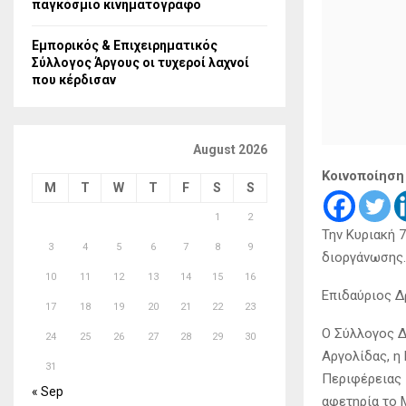
παγκόσμιο κινηματογράφο
Εμπορικός & Επιχειρηματικός
Σύλλογος Άργους οι τυχεροί λαχνοί
που κέρδισαν
August 2026
Κοινοποίηση
M
T
W
T
F
S
S
1
2
Την Κυριακή 
3
4
5
6
7
8
9
διοργάνωσης.
10
11
12
13
14
15
16
Επιδαύριος Δ
17
18
19
20
21
22
23
Ο Σύλλογος Δ
24
25
26
27
28
29
30
Αργολίδας, η 
31
Περιφέρειας 
« Sep
αφετηρία το 