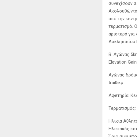
συνεχίσουν σ
Ακολουθώντας
από την κεντ
τερματισμό. 
αριστερά για
Ασκληπιείου 
B. Αγώνας 5k
Elevation Gai
Αγώνας δρόμο
trail5κμ
Αφετηρία: Κε
Τερματισμός:
Ηλικία Αθλητώ
Ηλικιακές κατ
Όριο συμμετο