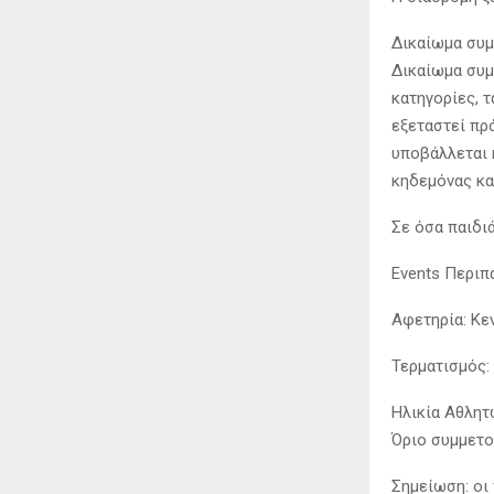
Δικαίωμα συμ
Δικαίωμα συμ
κατηγορίες, τ
εξεταστεί πρ
υποβάλλεται 
κηδεμόνας κα
Σε όσα παιδι
Events Περιπ
Αφετηρία: Κε
Τερματισμός:
Ηλικία Αθλητώ
Όριο συμμετο
Σημείωση: οι