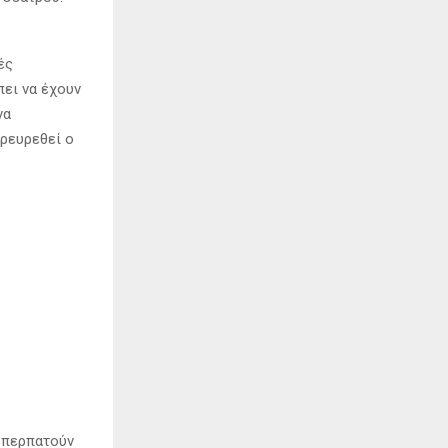
ές
πει να έχουν
να
αρευρεθεί ο
 περπατούν