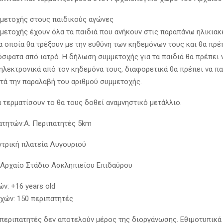
μετοχής στους παιδικούς αγώνες
μετοχής έχουν όλα τα παιδιά που ανήκουν στις παραπάνω ηλικιακ
α οποία θα τρέξουν με την ευθύνη των κηδεμόνων τους και θα πρέ
όσφατα από ιατρό. Η δήλωση συμμετοχής για τα παιδιά θα πρέπει 
ηλεκτρονικά από τον κηδεμόνα τους, διαφορετικά θα πρέπει να π
τά την παραλαβή του αριθμού συμμετοχής.
ά τερματίσουν το θα τους δοθεί αναμνηστικό μετάλλιο.
ατητών:A. Περιπατητές 5km
ντρική πλατεία Λυγουριού
 Αρχαίο Στάδιο Ασκληπιείου Επιδαύρου
ν: +16 years old
χών: 150 περιπατητές
 περιπατητές δεν αποτελούν μέρος της διοργάνωσης. Εθιμοτυπικά