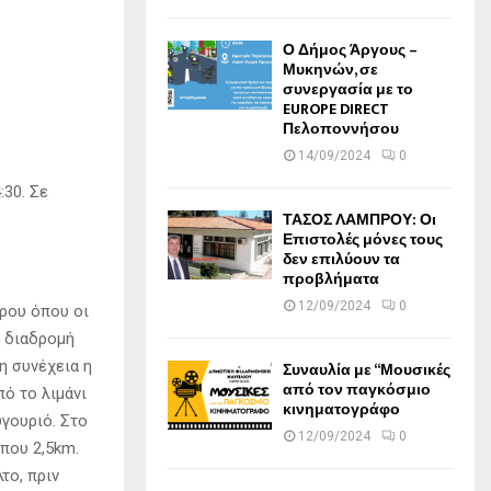
Ο Δήμος Άργους –
Μυκηνών, σε
συνεργασία με το
EUROPE DIRECT
Πελοποννήσου
14/09/2024
0
:30. Σε
ΤΑΣΟΣ ΛΑΜΠΡΟΥ: Οι
Επιστολές μόνες τους
δεν επιλύουν τα
προβλήματα
12/09/2024
0
ρου όπου οι
Η διαδρομή
η συνέχεια η
Συναυλία με “Μουσικές
από τον παγκόσμιο
ό το λιμάνι
κινηματογράφο
υγουριό. Στο
12/09/2024
0
ίπου 2,5km.
το, πριν