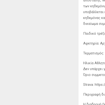
απόστασης. Μ
των κηδεμόνω
υποβάλλεται 
κηδεμόνας κα
δικαίωμα συ
Παιδικό τρέξ
Αφετηρία: Αρ
Τερματισμός:
Ηλικία Αθλητώ
Δεν υπάρχει γ
Όριο συμμετο
Strava: http
Περιγραφή δ
Η διαδρομή ξ