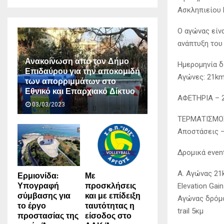
Ασκληπιείου 
Ο αγώνας είν
ανάπτυξη του
Ανακοίνωση από τον Δήμο
Ημερομηνία δ
Επιδαύρου για την αποκομιδή
Αγώνες: 21km
των απορριμμάτων στο
Εθνικό και Επαρχιακό Δίκτυο
ΑΦΕΤΗΡΙΑ – 2
03/03/2023
ΤΕΡΜΑΤΙΣΜΟΣ 
Αποστάσεις –
Δρομικά event
A. Αγώνας 2
Ερμιονίδα:
Με
Υπογραφή
προσκλήσεις
Elevation Gai
σύμβασης για
και με επίδειξη
Αγώνας δρόμο
το έργο
ταυτότητας η
trail 5κμ
προστασίας της
είσοδος στο