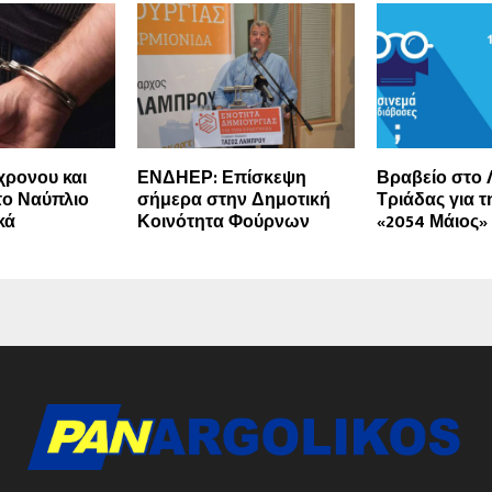
χρονου και
ΕΝΔΗΕΡ: Επίσκεψη
Βραβείο στο 
το Ναύπλιο
σήμερα στην Δημοτική
Τριάδας για τ
κά
Κοινότητα Φούρνων
«2054 Μάιος»