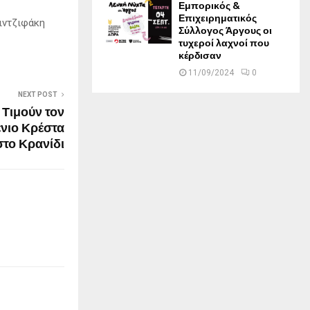
Εμπορικός &
Επιχειρηματικός
ιντζιφάκη
Σύλλογος Άργους οι
τυχεροί λαχνοί που
κέρδισαν
11/09/2024
0
NEXT POST
 Τιμούν τον
νιο Κρέστα
το Κρανίδι