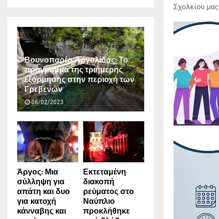
Σχολείου μας
Βουνοπαρέα Αργολίδας: Το
πρόγραμμα της τριήμερης
εξόρμησης στην περιοχή των
Γρεβενών
06/02/2023
Άργος: Μια
Εκτεταμένη
σύλληψη για
διακοπή
απάτη και δυο
ρεύματος στο
για κατοχή
Ναύπλιο
κάνναβης και
προκλήθηκε