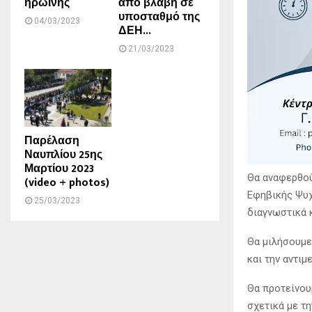
ηρωίνης
από βλάβη σε
υποσταθμό της
04/03/2023
ΔΕΗ...
21/03/2023
Παρέλαση
Ναυπλίου 25ης
Μαρτίου 2023
Θα αναφερθού
(video + photos)
Εφηβικής Ψυχ
25/03/2023
διαγνωστικά κ
Θα μιλήσουμε
και την αντι
Θα προτείνου
σχετικά με τ