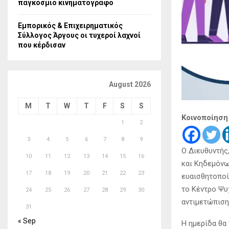
παγκόσμιο κινηματογράφο
Εμπορικός & Επιχειρηματικός
Σύλλογος Άργους οι τυχεροί λαχνοί
που κέρδισαν
August 2026
M
T
W
T
F
S
S
Κοινοποίηση
1
2
3
4
5
6
7
8
9
Ο Διευθυντής
10
11
12
13
14
15
16
και Κηδεμόνω
17
18
19
20
21
22
23
ευαισθητοποί
το Κέντρο Ψυ
24
25
26
27
28
29
30
αντιμετώπιση
31
« Sep
Η ημερίδα θα