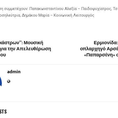
η συμμετέχουν: Παπακωνσταντίνου Αλεξία – Παιδοψυχίατρος, Τσ
σηλεύτρια, Δημάκου Μαρία – Κοινωνική Λειτουργός
 κάστρων”: Μουσική
Ερμιονίδα:
για την Απελευθέρωση
οπλαρχηγό Αρσέ
ίου
«Παπαρσένη» σ
admin
STS