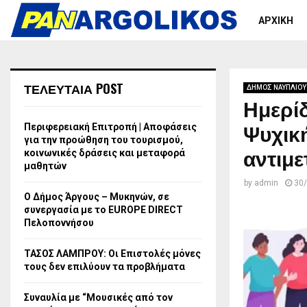
ΑΡΧΙΚΗ
ΤΕΛΕΥΤΑΙΑ POST
ΔΗΜΟΣ ΝΑΥΠΛΙΟΥ
Ημερίδ
Ψυχικ
Περιφερειακή Επιτροπή | Αποφάσεις
για την προώθηση του τουρισμού,
αντιμ
κοινωνικές δράσεις και μεταφορά
μαθητών
by
admin
30
Ο Δήμος Άργους – Μυκηνών, σε
συνεργασία με το EUROPE DIRECT
Πελοποννήσου
ΤΑΣΟΣ ΛΑΜΠΡΟΥ: Οι Επιστολές μόνες
τους δεν επιλύουν τα προβλήματα
Συναυλία με “Μουσικές από τον