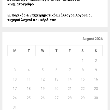
κινηματογράφο
Εμπορικός & Επιχειρηματικός Σύλλογος Άργους οι
τυχεροί λαχνοί που κέρδισαν
August 2026
M
T
W
T
F
S
S
1
2
3
4
5
6
7
8
9
10
11
12
13
14
15
16
17
18
19
20
21
22
23
24
25
26
27
28
29
30
31