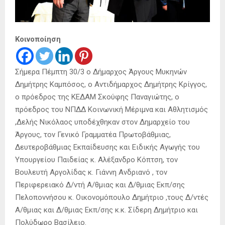
Κοινοποίηση
Σήμερα Πέμπτη 30/3 ο Δήμαρχος Άργους Μυκηνών
Δημήτρης Καμπόσος, ο Αντιδήμαρχος Δημήτρης Κρίγγος,
ο πρόεδρος της ΚΕΔΑΜ Σκούφης Παναγιώτης, ο
πρόεδρος του ΝΠΔΔ Κοινωνική Μέριμνα και Αθλητισμός
,Δελής Νικόλαος υποδέχθηκαν στον Δημαρχείο του
Άργους, τον Γενικό Γραμματέα Πρωτοβάθμιας,
Δευτεροβάθμιας Εκπαίδευσης και Ειδικής Αγωγής του
Υπουργείου Παιδείας κ. Αλέξανδρο Κόπτση, τον
Βουλευτή Αργολίδας κ. Γιάννη Ανδριανό , τον
Περιφερειακό Δ/ντή Α/θμιας και Δ/θμιας Εκπ/σης
Πελοποννήσου κ. Οικονομόπουλο Δημήτριο ,τους Δ/ντές
Α/θμιας και Δ/θμιας Εκπ/σης κ.κ. Σίδερη Δημήτριο και
Πολύδωρο Βασίλειο.