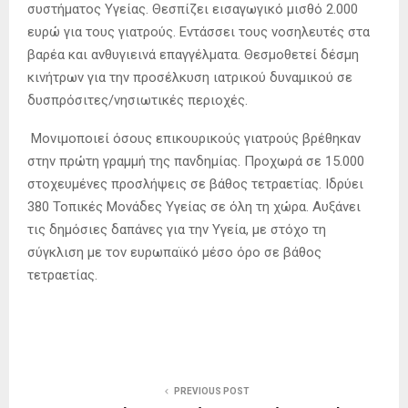
συστήµατος Υγείας. Θεσπίζει εισαγωγικό µισθό 2.000
ευρώ για τους γιατρούς. Εντάσσει τους νοσηλευτές στα
βαρέα και ανθυγιεινά επαγγέλµατα. Θεσµοθετεί δέσµη
κινήτρων για την προσέλκυση ιατρικού δυναµικού σε
δυσπρόσιτες/νησιωτικές περιοχές.
Μονιµοποιεί όσους επικουρικούς γιατρούς βρέθηκαν
στην πρώτη γραµµή της πανδηµίας. Προχωρά σε 15.000
στοχευµένες προσλήψεις σε βάθος τετραετίας. Ιδρύει
380 Τοπικές Μονάδες Υγείας σε όλη τη χώρα. Αυξάνει
τις δηµόσιες δαπάνες για την Υγεία, µε στόχο τη
σύγκλιση µε τον ευρωπαϊκό µέσο όρο σε βάθος
τετραετίας.
PREVIOUS POST