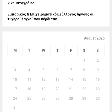
κινηματογράφο
Εμπορικός & Επιχειρηματικός Σύλλογος Άργους οι
τυχεροί λαχνοί που κέρδισαν
August 2026
M
T
W
T
F
S
S
1
2
3
4
5
6
7
8
9
10
11
12
13
14
15
16
17
18
19
20
21
22
23
24
25
26
27
28
29
30
31