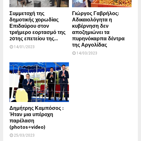
Συμμετοχή της
Γιώργος Γαβρήλος:
δημοτικής χορωδίας
Αδικαιολόγητα η
Επιδαύρου στον
κυβέρνηση δεν
τριήμερο εορτασμό της
αποζημιώνει τα
201ης επετείου της...
πυρηνόκαρπα δέντρα
της Αργολίδας
14/01/2023
14/03/2023
Δημήτρης Καμπόσος :
Ήταν μια υπέροχη
παρέλαση
(photos+video)
25/03/2023