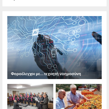
Φοροέλεγχοι με… τεχνητή νοημοσύνη