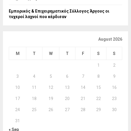
Εμπορικός & Επιχειρηματικός Σύλλογος Άργους οι
τυχεροί λαχνοί που κέρδισαν
August 2026
M
T
W
T
F
S
S
1
2
3
4
5
6
7
8
9
10
11
12
13
14
15
16
17
18
19
20
21
22
23
24
25
26
27
28
29
30
31
« Sep