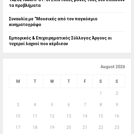
τα προβλήματα
Συναυλία με “Μουσικές από τον παγκόσμιο
κινηματογράφο
Εμπορικός & Επιχειρηματικός Σύλλογος Άργους οι
τυχεροί λαχνοί που κέρδισαν
August 2026
M
T
W
T
F
S
S
1
2
3
4
5
6
7
8
9
10
11
12
13
14
15
16
17
18
19
20
21
22
23