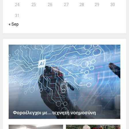
24
25
26
27
28
29
30
31
« Sep
Φοροέλεγχοι με… τεχνητή νοημοσύνη