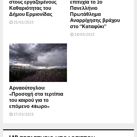
στους εργαζομένους
επιτυχία το 2ο
Καθαριότητας του
Πανελλήνιο
Δήμου Ερμιονίδας
Πρωτάθλημα
Αναρρίχησης βράχου
25/02/2023
στο “Καταφύκι”
24/03/2023
Αρναούτογλου:
«Προσοχή στα τερτίπια
του καιρού για το
επόμενο 48ωρο»
27/03/2023